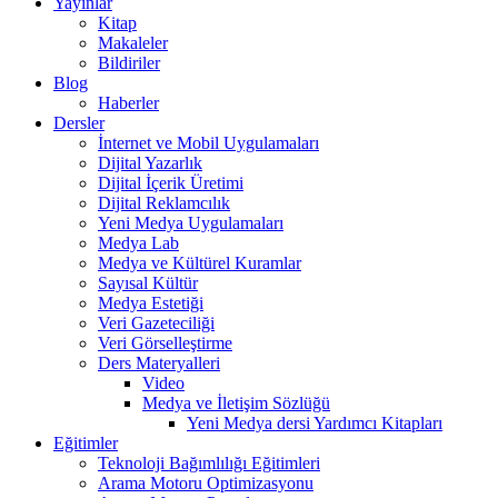
Yayınlar
Kitap
Makaleler
Bildiriler
Blog
Haberler
Dersler
İnternet ve Mobil Uygulamaları
Dijital Yazarlık
Dijital İçerik Üretimi
Dijital Reklamcılık
Yeni Medya Uygulamaları
Medya Lab
Medya ve Kültürel Kuramlar
Sayısal Kültür
Medya Estetiği
Veri Gazeteciliği
Veri Görselleştirme
Ders Materyalleri
Video
Medya ve İletişim Sözlüğü
Yeni Medya dersi Yardımcı Kitapları
Eğitimler
Teknoloji Bağımlılığı Eğitimleri
Arama Motoru Optimizasyonu