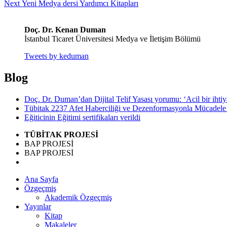
Next
post:
Next
Yeni Medya dersi Yardımcı Kitapları
gezinmesi
post:
Doç. Dr. Kenan Duman
İstanbul Ticaret Üniversitesi Medya ve İletişim Bölümü
Tweets by keduman
Blog
Doç. Dr. Duman’dan Dijital Telif Yasası yorumu: ‘Acil bir iht
Tübitak 2237 Afet Haberciliği ve Dezenformasyonla Mücadele 
Eğiticinin Eğitimi sertifikaları verildi
TÜBİTAK PROJESİ
BAP PROJESİ
BAP PROJESİ
Ana Sayfa
Özgeçmiş
Akademik Özgeçmiş
Yayınlar
Kitap
Makaleler