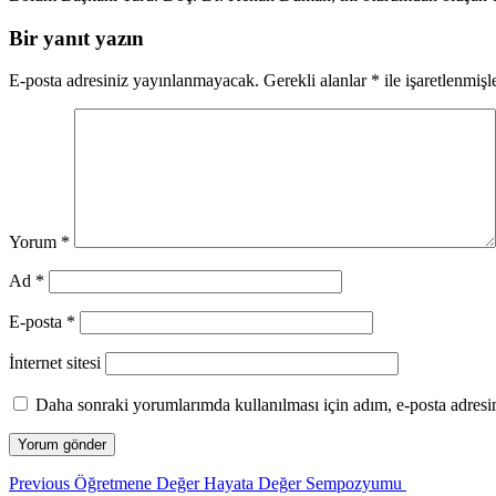
Bir yanıt yazın
E-posta adresiniz yayınlanmayacak.
Gerekli alanlar
*
ile işaretlenmişl
Yorum
*
Ad
*
E-posta
*
İnternet sitesi
Daha sonraki yorumlarımda kullanılması için adım, e-posta adresim
Yazı
Previous
Previous
Öğretmene Değer Hayata Değer Sempozyumu