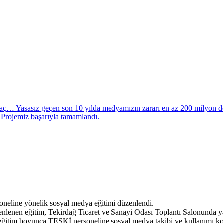
iyaç… Yasasız geçen son 10 yılda medyamızın zararı en az 200 milyon d
Projemiz başarıyla tamamlandı.
neline yönelik sosyal medya eğitimi düzenlendi.
enen eğitim, Tekirdağ Ticaret ve Sanayi Odası Toplantı Salonunda yapıl
tim boyunca TESKİ personeline sosyal medya takibi ve kullanımı konus