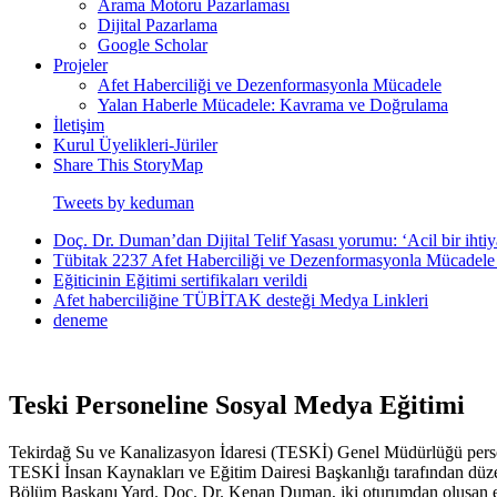
Arama Motoru Pazarlaması
Dijital Pazarlama
Google Scholar
Projeler
Afet Haberciliği ve Dezenformasyonla Mücadele
Yalan Haberle Mücadele: Kavrama ve Doğrulama
İletişim
Kurul Üyelikleri-Jüriler
Share This StoryMap
Tweets by keduman
Doç. Dr. Duman’dan Dijital Telif Yasası yorumu: ‘Acil bir iht
Tübitak 2237 Afet Haberciliği ve Dezenformasyonla Mücadele 
Eğiticinin Eğitimi sertifikaları verildi
Afet haberciliğine TÜBİTAK desteği Medya Linkleri
deneme
Teski Personeline Sosyal Medya Eğitimi
Tekirdağ Su ve Kanalizasyon İdaresi (TESKİ) Genel Müdürlüğü perso
TESKİ İnsan Kaynakları ve Eğitim Dairesi Başkanlığı tarafından düzenl
Bölüm Başkanı Yard. Doç. Dr. Kenan Duman, iki oturumdan oluşan eği