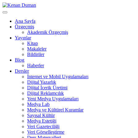
Skip
to
Kenan Duman-Yeni Medya
content
Kenan Duman
Ana Sayfa
Özgeçmiş
Akademik Özgeçmiş
Yayınlar
Kitap
Makaleler
Bildiriler
Blog
Haberler
Dersler
İnternet ve Mobil Uygulamaları
Dijital Yazarlık
Dijital İçerik Üretimi
Dijital Reklamcılık
Yeni Medya Uygulamaları
Medya Lab
Medya ve Kültürel Kuramlar
Sayısal Kültür
Medya Estetiği
Veri Gazeteciliği
Veri Görselleştirme
Ders Materyalleri