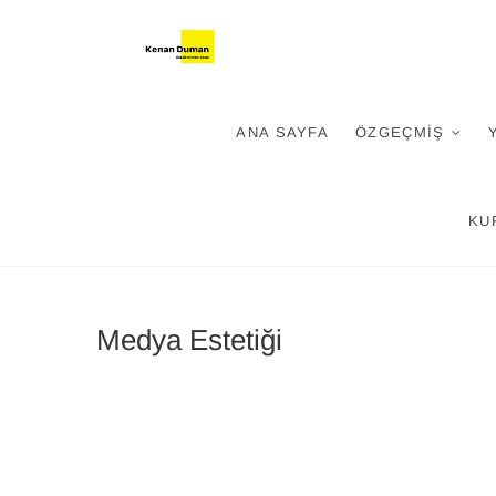
Skip
Kenan Dum
KENAN DUMAN-YENI MEDYA
to
content
ANA SAYFA
ÖZGEÇMIŞ
KU
Medya Estetiği