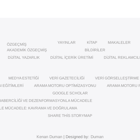
YAYINLAR
KITAP
MAKALELER
ÖZGEÇMIŞ
AKADEMIK ÖZGEÇMIŞ
BILDIRILER
DIJITAL YAZARLIK
DIJITAL İÇERIK ÜRETIMI
DIJITAL REKLAMCIL
MEDYA ESTETIĞI
VERI GAZETECILIĞI
VERI GÖRSELLEŞTIRME
I EĞITIMLERI
ARAMA MOTORU OPTIMIZASYONU
ARAMA MOTORU 
GOOGLE SCHOLAR
HABERCILIĞI VE DEZENFORMASYONLA MÜCADELE
LE MÜCADELE: KAVRAMA VE DOĞRULAMA
SHARE THIS STORYMAP
Kenan Duman
| Designed by:
Duman