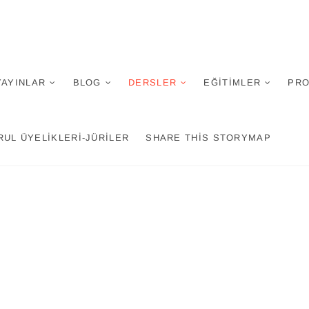
an
YAYINLAR
BLOG
DERSLER
EĞITIMLER
PRO
RUL ÜYELIKLERI-JÜRILER
SHARE THIS STORYMAP