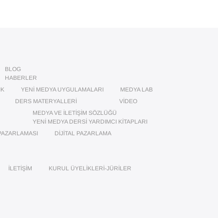
BLOG
HABERLER
IK
YENI MEDYA UYGULAMALARI
MEDYA LAB
DERS MATERYALLERI
VIDEO
MEDYA VE İLETIŞIM SÖZLÜĞÜ
YENI MEDYA DERSI YARDIMCI KITAPLARI
PAZARLAMASI
DIJITAL PAZARLAMA
İLETIŞIM
KURUL ÜYELIKLERI-JÜRILER