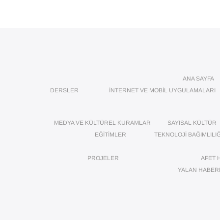
ANA SAYFA
DERSLER
İNTERNET VE MOBIL UYGULAMALARI
MEDYA VE KÜLTÜREL KURAMLAR
SAYISAL KÜLTÜR
EĞITIMLER
TEKNOLOJI BAĞIMLILIĞ
PROJELER
AFET 
YALAN HABER