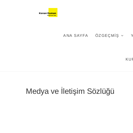
Skip
Kenan Dum
KENAN DUMAN-YENI MEDYA
to
content
ANA SAYFA
ÖZGEÇMIŞ
KU
Medya ve İletişim Sözlüğü