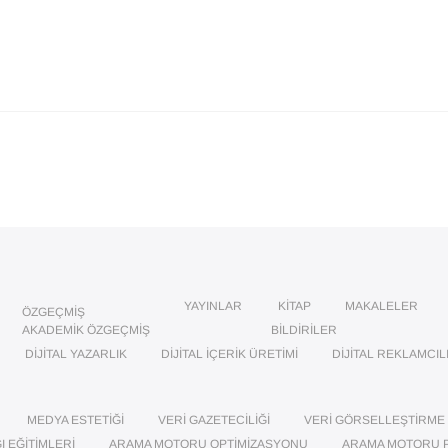
YAYINLAR
KITAP
MAKALELER
ÖZGEÇMIŞ
AKADEMIK ÖZGEÇMIŞ
BILDIRILER
DIJITAL YAZARLIK
DIJITAL İÇERIK ÜRETIMI
DIJITAL REKLAMCIL
MEDYA ESTETIĞI
VERI GAZETECILIĞI
VERI GÖRSELLEŞTIRME
I EĞITIMLERI
ARAMA MOTORU OPTIMIZASYONU
ARAMA MOTORU 