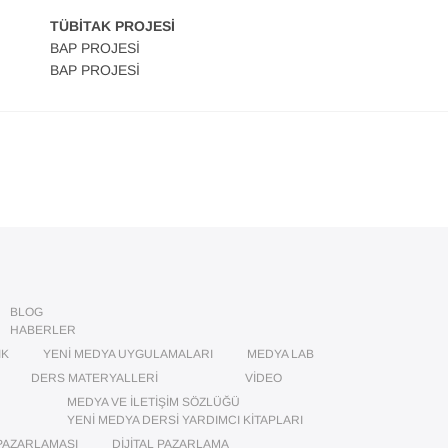
TÜBİTAK PROJESİ
BAP PROJESİ
BAP PROJESİ
BLOG
HABERLER
IK
YENI MEDYA UYGULAMALARI
MEDYA LAB
DERS MATERYALLERI
VIDEO
MEDYA VE İLETIŞIM SÖZLÜĞÜ
YENI MEDYA DERSI YARDIMCI KITAPLARI
PAZARLAMASI
DIJITAL PAZARLAMA