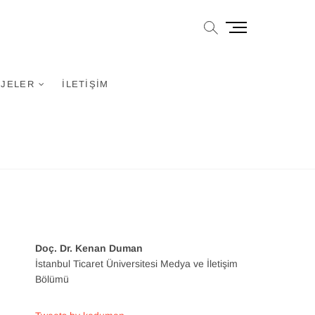
M
e
n
u
JELER
İLETIŞIM
B
u
t
t
o
n
Doç. Dr. Kenan Duman
İstanbul Ticaret Üniversitesi Medya ve İletişim
Bölümü