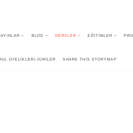
an
YAYINLAR
BLOG
DERSLER
EĞITIMLER
PRO
RUL ÜYELIKLERI-JÜRILER
SHARE THIS STORYMAP