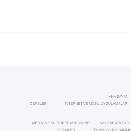
ANA SAYFA
DERSLER
İNTERNET VE MOBIL UYGULAMALARI
MEDYA VE KÜLTÜREL KURAMLAR
SAYISAL KÜLTÜR
EĞITIMLER
TEKNOLOJI BAĞIMLILIĞ