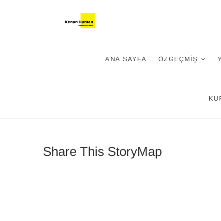
Skip
Kenan Dum
KENAN DUMAN-YENI MEDYA
to
content
ANA SAYFA
ÖZGEÇMIŞ
KU
Share This StoryMap