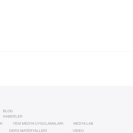
BLOG
HABERLER
IK
YENI MEDYA UYGULAMALARI
MEDYA LAB
DERS MATERYALLERI
VIDEO