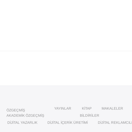
YAYINLAR
KITAP
MAKALELER
ÖZGEÇMIŞ
AKADEMIK ÖZGEÇMIŞ
BILDIRILER
DIJITAL YAZARLIK
DIJITAL İÇERIK ÜRETIMI
DIJITAL REKLAMCIL