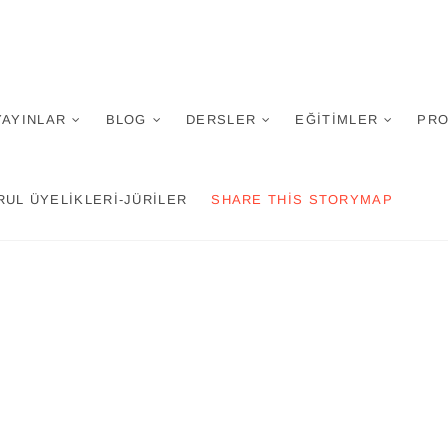
an
YAYINLAR
BLOG
DERSLER
EĞITIMLER
PRO
RUL ÜYELIKLERI-JÜRILER
SHARE THIS STORYMAP