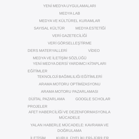
YENI MEDYA UYGULAMALARI
MEDYA LAB
MEDYA VE KÜLTÜREL KURAMLAR
SAYISAL KÜLTÜR
MEDYA ESTETIĞI
VERI GAZETECILIĞI
VERI GÖRSELLEŞTIRME
DERS MATERYALLERI
VIDEO
MEDYA VE İLETIŞIM SÖZLÜĞÜ
YENI MEDYA DERSI YARDIMCI KITAPLARI
EĞITIMLER
TEKNOLOJI BAĞIMLILIĞI EĞITIMLERI
ARAMA MOTORU OPTIMIZASYONU
ARAMA MOTORU PAZARLAMASI
DIJITAL PAZARLAMA
GOOGLE SCHOLAR
PROJELER
AFET HABERCILIĞI VE DEZENFORMASYONLA
MÜCADELE
YALAN HABERLE MÜCADELE: KAVRAMA VE
DOĞRULAMA
İLETIŞIM
KURUL ÜYELIKLERI-JÜRILER