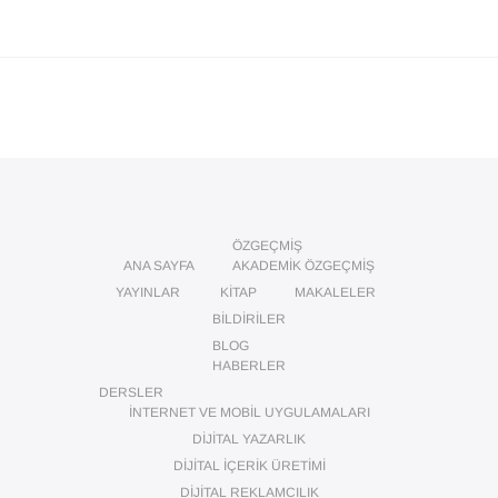
ÖZGEÇMIŞ
ANA SAYFA
AKADEMIK ÖZGEÇMIŞ
YAYINLAR
KITAP
MAKALELER
BILDIRILER
BLOG
HABERLER
DERSLER
İNTERNET VE MOBIL UYGULAMALARI
DIJITAL YAZARLIK
DIJITAL İÇERIK ÜRETIMI
DIJITAL REKLAMCILIK