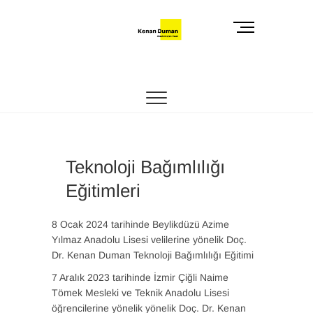
Skip
to
M
content
e
n
Kenan Duman
KENAN DUMAN-YENI MEDYA
u
B
u
t
t
o
Teknoloji Bağımlılığı
n
Eğitimleri
8 Ocak 2024 tarihinde Beylikdüzü Azime
Yılmaz Anadolu Lisesi velilerine yönelik Doç.
Dr. Kenan Duman Teknoloji Bağımlılığı Eğitimi
7 Aralık 2023 tarihinde İzmir Çiğli Naime
Tömek Mesleki ve Teknik Anadolu Lisesi
öğrencilerine yönelik yönelik Doç. Dr. Kenan