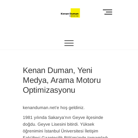
Skip
to
M
content
e
n
Kenan Duman
KENAN DUMAN-YENI MEDYA
u
B
u
t
t
o
Kenan Duman, Yeni
n
Medya, Arama Motoru
Optimizasyonu
kenanduman.net’e hoş geldiniz.
1981 yılında Sakarya’nın Geyve ilçesinde
doğdu. Geyve Lisesini bitirdi. Yüksek
öğrenimini İstanbul Üniversitesi İletişim
Fakültesi Gazetecilik Bölümünde tamamladı.