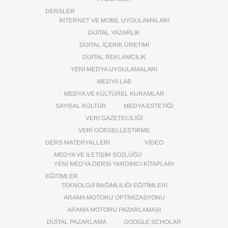
DERSLER
İNTERNET VE MOBIL UYGULAMALARI
DIJITAL YAZARLIK
DIJITAL İÇERIK ÜRETIMI
DIJITAL REKLAMCILIK
YENI MEDYA UYGULAMALARI
MEDYA LAB
MEDYA VE KÜLTÜREL KURAMLAR
SAYISAL KÜLTÜR
MEDYA ESTETIĞI
VERI GAZETECILIĞI
VERI GÖRSELLEŞTIRME
DERS MATERYALLERI
VIDEO
MEDYA VE İLETIŞIM SÖZLÜĞÜ
YENI MEDYA DERSI YARDIMCI KITAPLARI
EĞITIMLER
TEKNOLOJI BAĞIMLILIĞI EĞITIMLERI
ARAMA MOTORU OPTIMIZASYONU
ARAMA MOTORU PAZARLAMASI
DIJITAL PAZARLAMA
GOOGLE SCHOLAR