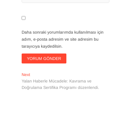
Daha sonraki yorumlarımda kullanılması için
adım, e-posta adresim ve site adresim bu
tarayıcıya kaydedilsin.
Yazı
Next
Next
post:
Yalan Haberle Mücadele: Kavrama ve
gezinmesi
Doğrulama Sertifika Programı düzenlendi.